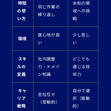
時間
未知の領
同じ作業の
の使
域への挑
繰り返し
い方
戦
居心地が良
少し苦し
環境
い
い
スキ
社内調整
どこでも
ルの
力・ドメイ
通じる技
定義
ン知識
術力
キャ
自分で選
会社任せ
リア
択（能動
（受動的）
戦略
的）