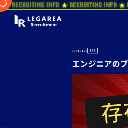
o ★ Recruiting Info ★ Recruiting Info ★ 
2024.11.21
SES
エンジニアのブ