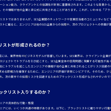
ーション能力、クライアントとの協調性が非常に重要視されます。このような背景から
、その情報が他の企業と非公式に共有されることがあります。これが、いわゆる「ブラ
リストではありませんが、SES企業間のネットワークや営業担当者のコミュニティなど
ストに載ると、エンジニアは他のSES企業からの採用や、次のプロジェクトへの参画が
クリストが形成されるのか？
形成には、業界特有のビジネスモデルが影響しています。SES業界は、クライアント企業
ロジェクトでトラブルを引き起こすと、SES企業全体の信用問題に発展する可能性が高
去にトラブルを起こしたエンジニアの情報が他の企業と共有されることがリスク回避の
の求める即戦力を確保するために、エンジニアの評価が非常にシビアです。そのため、少
れ、次の案件での採用リスクを回避するためのブラックリスト形成がなされやすいので
ックリスト入りするのか？
ニアの具体的な行動・態度
ニアには、いくつか共通の特徴があります。以下に、ブラックリストに載りやすい行動