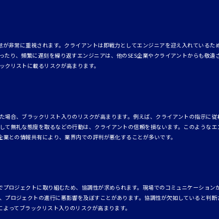
勤怠が非常に重視されます。クライアントは即戦力としてエンジニアを迎え入れているた
ったり、頻繁に遅刻を繰り返すエンジニアは、他のSES企業やクライアントからも敬遠
ックリストに載るリスクが高まります。
た場合、ブラックリスト入りのリスクが高まります。例えば、クライアントの指示に従
して無礼な態度を取るなどの行動は、クライアントの信頼を損ないます。このようなエン
S企業との情報共有により、業界内での評判が悪化することが多いです。
ムでプロジェクトに取り組むため、協調性が求められます。現場でのコミュニケーション
、プロジェクトの進行に悪影響を及ぼすことがあります。協調性が欠如していると判断
有によってブラックリスト入りのリスクが高まります。