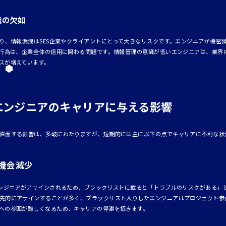
識の欠如
あり、情報漏洩はSES企業やクライアントにとって大きなリスクです。エンジニアが機密
う行為は、企業全体の信用に関わる問題です。情報管理の意識が低いエンジニアは、業界
スが増えています。
エンジニアのキャリアに与える影響
直面する影響は、多岐にわたりますが、短期的には主に以下の点でキャリアに不利な状
機会減少
エンジニアがアサインされるため、ブラックリストに載ると「トラブルのリスクがある」と
先的にアサインすることが多く、ブラックリスト入りしたエンジニアはプロジェクト参
への参画が難しくなるため、キャリアの停滞を招きます。