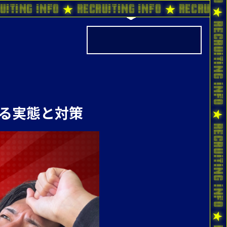
uiting Info ★ Recruiting Info ★ Recruiti
ける実態と対策