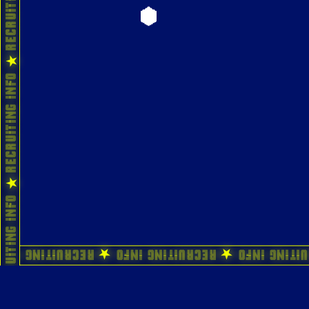
ecruiting Info ★ Recruiting Info ★ Recruiting