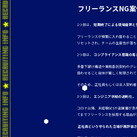
フリーランスNG案
1つ目は、
短期終了による現場疲弊と
フリーランスが頻繁に入れ替わること
リセットされ、チームの生産性が落ち
2つ目は、
コンプライアンス意識の高
多重下請け構造や業務委託契約のグレ
扱わせること自体が厳しく制限されて
そのため、正社員もしくは法人契約者
3つ目は、
エンジニア供給の過剰化
。
コロナ以降、未経験SESや副業層が
てまでフリーランスを採用する理由が
正社員という守られた立場が再評価