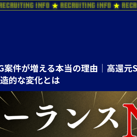
Recruiting Info ★ Recruiting Info ★ Recr
G案件が増える本当の理由｜高還元S
造的な変化とは