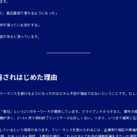
ます。
ど、最近面談で落ちるようになった」
件が減っている気がする」
音があると思っています。
遠されはじめた理由
リーランスを避けるようになったのはスキル不足が理由ではないということです。むし
「責任」という2つのキーワードが関係しています。クライアントからすると、案件の
働が多く、2〜3ヶ月で契約終了というケースも珍しくない。つまり、いつまで確実に在
しているという現実があります。フリーランスを受け入れるには、企業側で相応の準備が
クの登録、セキュリティ承認、入館証の発行。これらはすべて社内の複数部署をまたいだ承