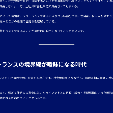
せん。社会保険や有給、傷病手当といった制度的な安心があることもそうですが、それ
成長しない。一方、正社員は会社単位で成長させてもらえる。
といった環境は、フリーランスでは手に入りづらい部分です。僕自身、何百人ものエン
途中どこかの段階で正社員を経験している。
社をうまく使える人こそが最終的に自由になっていくと思います。
ーランスの境界線が曖昧になる時代
ランスと正社員の中間に位置する存在です。社会保険がありながら、報酬は個人単価に近
ます。稼げる仕組みの裏側には、クライアントとの信頼・報告・長期稼働といった義務
同じ構造が崩れていくと思うんです。