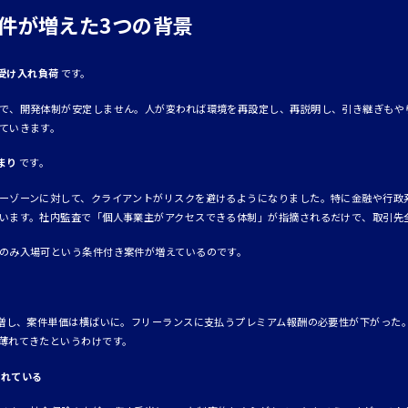
件が増えた3つの背景
受け入れ負荷
です。
で、開発体制が安定しません。人が変われば環境を再設定し、再説明し、引き継ぎもや
ていきます。
まり
です。
ーゾーンに対して、クライアントがリスクを避けるようになりました。特に金融や行政
います。社内監査で「個人事業主がアクセスできる体制」が指摘されるだけで、取引先
のみ入場可という条件付き案件が増えているのです。
急増し、案件単価は横ばいに。フリーランスに支払うプレミアム報酬の必要性が下がった
薄れてきたというわけです。
されている