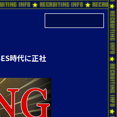
uiting Info ★ Recruiting Info ★ Recruiti
ES時代に正社