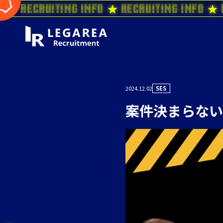
o ★ Recruiting Info ★ Recruiting Info ★ 
2024.12.02
SES
案件決まらない