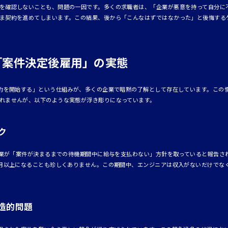
を確認しないことも、問題の一因です。多くの求職者は、「企業が悪意を持って自分に
ま契約を進めてしまいます。この結果、後から「こんなはずではなかった」と後悔する
「案件決定後雇用」の実態
契約を開始する」という仕組みが、多くの企業で暗黙の了解として存在しています。この
れませんが、以下のような実態が浮き彫りになっています。
ク
の企業が「案件が決まるまでの待機期間中に給与を支払わない」方針を取っていると報告さ
カ月以上になることも珍しくありません。この期間中、エンジニアは収入がないだけでな
造的問題