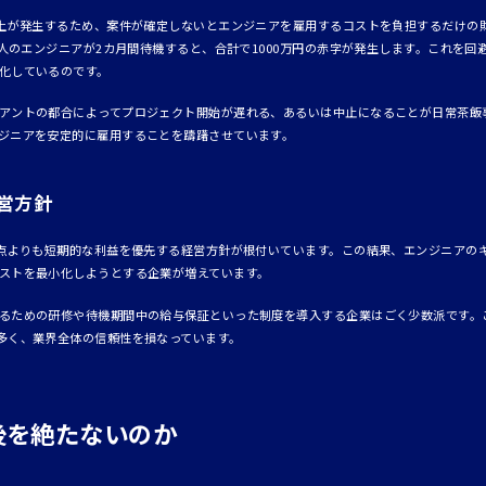
売上が発生するため、案件が確定しないとエンジニアを雇用するコストを負担するだけの
0人のエンジニアが2カ月間待機すると、合計で1000万円の赤字が発生します。これを
化しているのです。
アントの都合によってプロジェクト開始が遅れる、あるいは中止になることが日常茶飯
ジニアを安定的に雇用することを躊躇させています。
営方針
視点よりも短期的な利益を優先する経営方針が根付いています。この結果、エンジニアの
ストを最小化しようとする企業が増えています。
るための研修や待機期間中の給与保証といった制度を導入する企業はごく少数派です。
多く、業界全体の信頼性を損なっています。
後を絶たないのか