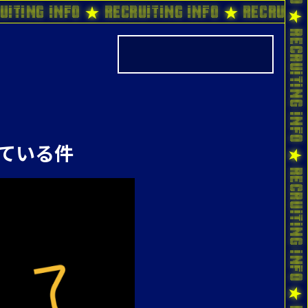
uiting Info ★ Recruiting Info ★ Recruiti
ている件