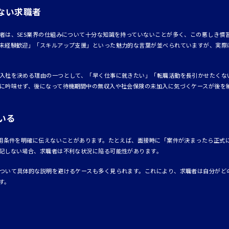
ない求職者
者は、SES業界の仕組みについて十分な知識を持っていないことが多く、この悪しき慣
未経験歓迎」「スキルアップ支援」といった魅力的な言葉が並べられていますが、実際
入社を決める理由の一つとして、「早く仕事に就きたい」「転職活動を長引かせたくな
に吟味せず、後になって待機期間中の無収入や社会保険の未加入に気づくケースが後を
いる
雇用条件を明確に伝えないことがあります。たとえば、面接時に「案件が決まったら正式
記しない場合、求職者は不利な状況に陥る可能性があります。
ついて具体的な説明を避けるケースも多く見られます。これにより、求職者は自分がど
す。