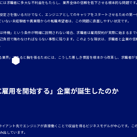
には求職者に多大な不利益をもたらし、業界全体の信頼を低下させる根本的な問題です
安定さを強いるだけでなく、エンジニアとしてのキャリアをスタートさせるための第一
していない未経験者や異業種からの転職希望者は、この問題に直面しやすい状況です。
は待機」という条件が明確に説明されない場合、求職者は雇用契約が実際に始まるまで
己負担で賄わなければならない事態に陥ります。このような現状は、求職者と企業の信頼
。
える業界」であると胸を張るためには、こうした悪しき慣習を根本から改革し、求職者が
に雇用を開始する」企業が誕生したのか
、クライアント先でエンジニアが直接働くことで収益を得るビジネスモデルが中心です。こ
み出しています。