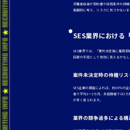
求職者自身が契約書や採用条件の詳細
楽観的に考え、リスクに気づかないま
SES業界における
SES業界では、「案件決定後に雇用
回避の手段として有効に見えるかもし
案件未決定時の待機リス
SES企業の調査によれば、約30％
者で平均1～2カ月、未経験者では3
が多く見られます。
業界の競争過多による構