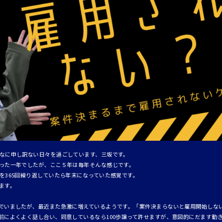
なに申し訳ない日々を過ごしています、三坂です。
った一年でしたが、ここ５年は毎年そんな感じです。
を365回繰り返していたら年末になっていた感覚です。
ます。
でいましたが、最近また急激に増えているようです。「案件決まらないと雇用開始しな
前によくよく話し合い、同意しているなら100歩譲って許せますが、意図的にだます動