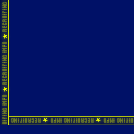
ecruiting Info ★ Recruiting Info ★ Recruiting