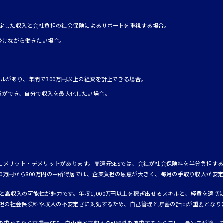
、安定した収入と会社負担の社会保険によるサポートを重視する場合。
受けながら働きたい場合。
スキルがあり、年間で300万円以上の経費を計上できる場合。
択ができ、自分で収入を最大化したい場合。
れにメリット・デメリットがあります。高還元SESでは、会社が社会保険料を半分負担す
00万円から800万円の中所得層では、企業負担の恩恵が大きく、毎月の手取り収入が安
と高収入の可能性が魅力です。年収1,000万円以上を稼ぎ出せるスキルと、経費を適切
担の社会保険料や収入の不安定さに対処するため、自己管理と貯蓄の計画が重要となり
を求めるなら高還元SES、自由度と高収入の可能性を追求するならフリーランスが適し