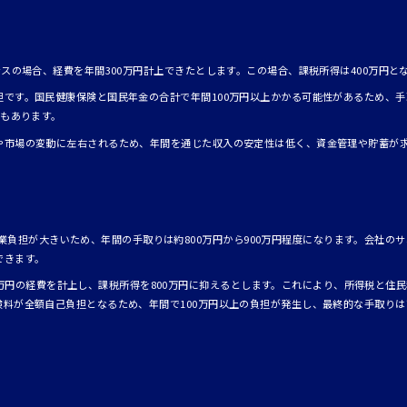
ンスの場合、経費を年間300万円計上できたとします。この場合、課税所得は400万円
担です。国民健康保険と国民年金の合計で年間100万円以上かかる可能性があるため、
ともあります。
や市場の変動に左右されるため、年間を通じた収入の安定性は低く、資金管理や貯蓄が
業負担が大きいため、年間の手取りは約800万円から900万円程度になります。会社の
できます。
0万円の経費を計上し、課税所得を800万円に抑えるとします。これにより、所得税と住
料が全額自己負担となるため、年間で100万円以上の負担が発生し、最終的な手取りは