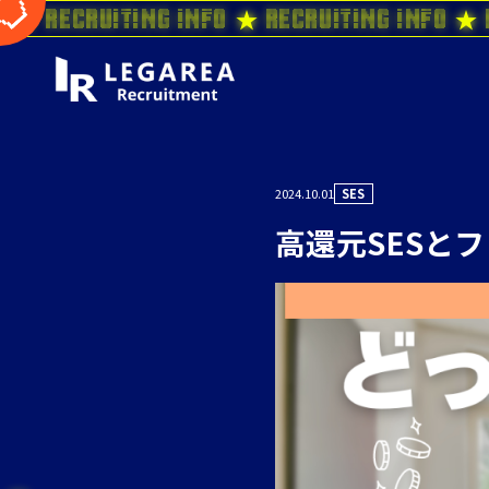
o ★ Recruiting Info ★ Recruiting Info ★ 
2024.10.01
SES
高還元SESと