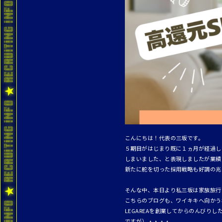
こんにちは！代表の三坂です。
５期目がはじまり既に１ヵ月が経過し
しまいました、と表現しましたが業績
新たに舵を切った採用戦略も好調の兆
そんな中、本日より私三坂は家族旅行
こちらのブログも、ワイキキへ向かう
LEGAREAを創業してからのんび
ですが）・・・・