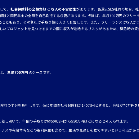
して、
社会保険料の全額負担
と
収入の不安定性
があります。高還元SES社員の場合、
保険と国民年金の全額を自己負担する必要があります。例えば、年収700万円のフリー
えることもあり、その負担は手取り額に大きく影響します。また、フリーランスは収入が
しいプロジェクトを見つけるまでの間に収入が途絶えるリスクがあるため、緊急時の資
ば、
年収700万円
のケースです。
保険料の半分を負担します。仮に年間の社会保険料が140万円とすると、会社が70万円を
差し引いて、年間の手取りは約500万円から550万円ほどになると考えられます。
ーナスや有給休暇などの福利厚生も含めて、生活の見通しを立てやすいという利点があ