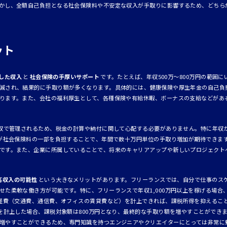
かし、全額自己負担となる社会保険料や不安定な収入が手取りに影響するため、どちら
ット
した収入
と
社会保険の手厚いサポート
です。たとえば、年収500万～800万円の範囲
減され、結果的に手取り額が多くなります。具体的には、健康保険や厚生年金の自己負
ります。また、会社の福利厚生として、各種保険や有給休暇、ボーナスの支給などがあ
徴収で管理されるため、税金の計算や納付に関して心配する必要がありません。特に年収
社が社会保険料の一部を負担することで、年間で数十万円単位の手取り増加が期待できま
です。また、企業に所属していることで、将来のキャリアアップや新しいプロジェクト
高収入の可能性
という大きなメリットがあります。フリーランスでは、自分で仕事のス
せた柔軟な働き方が可能です。特に、フリーランスで年収1,000万円以上を稼げる場合
経費（交通費、通信費、オフィスの賃貸費など）を計上できれば、課税所得を抑えることが
費を計上した場合、課税対象額は800万円となり、最終的な手取り額を増やすことができ
増やすことができるため、専門知識を持つエンジニアやクリエイターにとっては非常に