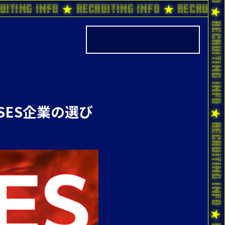
uiting Info ★ Recruiting Info ★ Recruiti
SES企業の選び