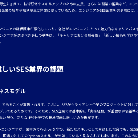
厚生に加えて、技術研修やスキルアップのための支援、さらには副業の推奨など、エン
ES企業の給与や福利厚生は非常に整っているため、エンジニアがSES企業を選ぶ際には
エンジニアの確保競争が激化しており、各社がエンジニアにとって魅力的なキャリアパス
ンジニアが選ぶべき会社の基準は、「キャリアにおける成長性」「新しい技術を学びや
。
しいSES業界の課題
ネスモデル
力」であることが重視されます。これは、SESがクライアント企業のプロジェクトに対し
デルであるためです。そのため、SES企業では基本的に「実務経験」が重要な評価基準
ない限り、新たな技術分野での現場参画は難しいのが現実です。
つエンジニアが、業務外でPythonを学び、新たなスキルとして習得した場合でも、SES業
即戦力としてのPythonスキル」が欠如していると見なされてしまいます。このように