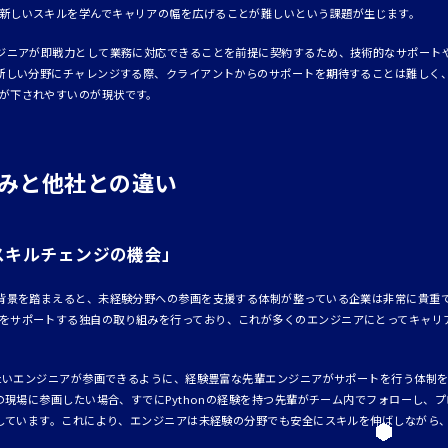
新しいスキルを学んでキャリアの幅を広げることが難しいという課題が生じます。
ンジニアが即戦力として業務に対応できることを前提に契約するため、技術的なサポート
が新しい分野にチャレンジする際、クライアントからのサポートを期待することは難しく
が下されやすいのが現状です。
り組みと他社との違い
「スキルチェンジの機会」
背景を踏まえると、未経験分野への参画を支援する体制が整っている企業は非常に貴重です。
をサポートする独自の取り組みを行っており、これが多くのエンジニアにとってキャリ
したいエンジニアが参画できるように、経験豊富な先輩エンジニアがサポートを行う体制を
nの現場に参画したい場合、すでにPythonの経験を持つ先輩がチーム内でフォローし、
築しています。これにより、エンジニアは未経験の分野でも安全にスキルを伸ばしながら、