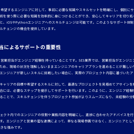
ンジを希望するエンジニアに対して、事前に必要な知識やスキルセットを明確にし、個別に
術を使う際に必要な知識を効率的に身につけることができ、安心してキャリアを切り拓
、iOSやPythonエンジニアへのスキルチェンジは可能です。このようなサポート体制があ
ルチェンジの機会を提供しています。
当によるサポートの重要性
は、営業担当がエンジニア経験を持っていることです。SES業界では、営業担当がエンジ
ため、現場の状況を理解しないままエンジニアのキャリアプランを進めることが難しいケー
エンジニアが新しいスキルに挑戦したい場合に、実際のプロジェクト内容に基づいたア
キャリアの目標や希望するスキルに対して、最適なプロジェクトを見極めてアサインを
合には、必要なステップを提示してサポートを行います。このように、エンジニア経験
ることで、スキルチェンジを伴うプロジェクト参加がよりスムーズになり、未経験の分
プロジェクト内でのエンジニアの役割や業務内容を明確にし、進捗に合わせたアドバイスを
す。エンジニアと営業の密な連携によって、単なる現場参画ではなく、エンジニアとし
大きな強みです。