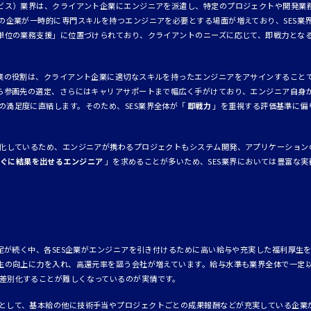
ービス）業界は、クライアント企業にエンジニアを派遣し、特定のプロジェクトや開発業
くの企業が一時的に専門スキルを持つエンジニアを必要とする場面が増えており、SES業
ト単位の業務支援」に位置づけられており、クライアントのニーズに応じて、即戦力とな
企業の役割は、クライアント企業に適切なスキルを持ったエンジニアをアサインすること
から参画先の選定、さらにはキャリアサポートまで幅広く手がけており、エンジニア自身
の満足度に直結します。そのため、SES業界全体が「
即戦力
」を重視する評価基準に偏
様化しているため、エンジニアが携わるプロジェクトもシステム開発、アプリケーション
ぐに結果を出せるエンジニア
」を求めることが多いため、SES業界においては豊富な
材不足が続く中、各SES企業がエンジニアを引き付けるために高い給与や充実した福利厚生
厚生の向上に力を入れ、高還元率を謳う会社が増えています。給与水準も業界全体で一定以
差別化することが難しくなっているのが実情です。
として、基本給の他に技術手当やプロジェクトごとの成果報酬などが充実している企業