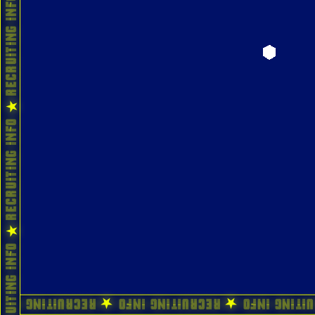
ecruiting Info ★ Recruiting Info ★ Recruiting